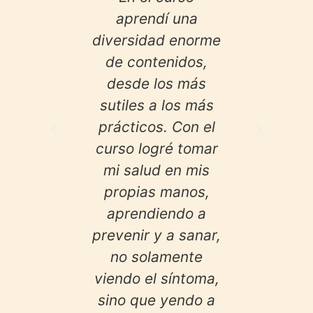
de JuanPa
aprendí una
herbolar
tagiosas,
diversidad enorme
sido sólo
eoría y
de contenidos,
ha si
claras de
desde los más
mane
lo, este
sutiles a los más
cambiar 
s una de
prácticos. Con el
ver y va
ejores
curso logré tomar
que nos 
nes que he
mi salud en mis
natur
cho"
propias manos,
Man
aprendiendo a
yra
prevenir y a sanar,
no solamente
viendo el síntoma,
sino que yendo a