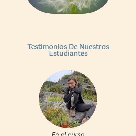
Testimonios De Nuestros
Estudiantes
iduría y
En el curso
Este c