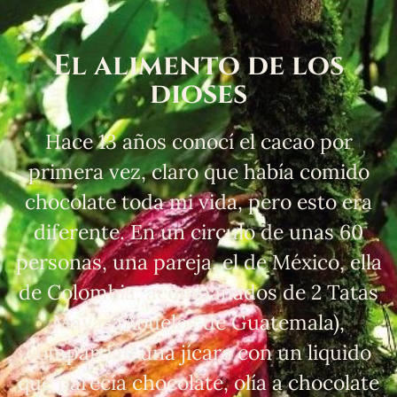
El alimento de los
dioses
Hace 13 años conocí el cacao por
primera vez, claro que había comido
chocolate toda mi vida, pero esto era
diferente. En un circulo de unas 60
personas, una pareja, el de México, ella
de Colombia, acompañados de 2 Tatas
Mayas (Abuelos de Guatemala),
compartían una jícara con un liquido
que parecía chocolate, olía a chocolate