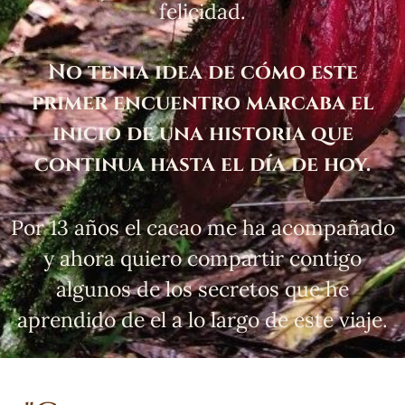
felicidad.
No tenia idea de cómo este
primer encuentro marcaba el
inicio de una historia que
continua hasta el día de hoy.
Por 13 años el cacao me ha acompañado
y ahora quiero compartir contigo
algunos de los secretos que he
aprendido de el a lo largo de este viaje.