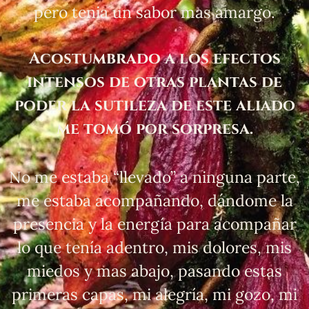
pero tenia un sabor mas amargo.
Acostumbrado a los efectos
intensos de otras plantas de
poder la sutileza de este aliado
me tomó por sorpresa.
No me estaba “llevado” a ninguna parte,
me estaba acompañando, dándome la
presencia y la energía para acompañar
lo que tenía adentro, mis dolores, mis
miedos y mas abajo, pasando estas
primeras capas, mi alegría, mi gozo, mi